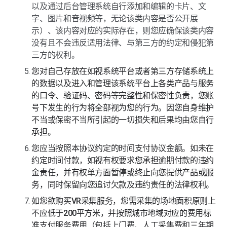
以及通过后台管理系统自行添加和编辑的卡片、文
字、图片和音视频等，无论该类内容是否公开展
示）、该内容对应的实际存在，则您应确保该类内容
没有且不会违反适用法律、与第三方的约定和侵犯第
三方的权利。
您对自己存放在如视系统平台或者第三方存储系统上
的数据以及进入和管理该系统平台上各类产品与服务
的口令、验证码、密码等完整性和保密性负责，您账
号下发生的行为将全部视为您的行为。因您自身维护
不当或保密不当所引起的一切损失和后果均由您自行
承担。
您应当按照本协议约定的时间支付协议金额。如未在
约定时间付款，如视有权要求您承担逾期付款的违约
金责任，并有权单方面暂停或终止向您提供产品或服
务，同时保留向您追讨欠款及违约责任的法律权利。
如您欲购买VR采集服务，您需采集的场地面积原则上
不应低于200平方米，并按照城市地域对应的费用标
准支付服务费用（包括上门费、人工采集费和三年期