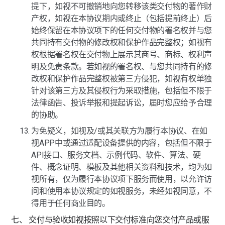
提下，如视不可撤销地向您转移该类交付物的著作财
产权，如视在本协议期内或终止（包括提前终止）后
始终保留在本协议项下的任何交付物的署名权并与您
共同持有交付物的修改权和保护作品完整权；如视有
权根据署名权在交付物上展示其商号、商标、权利声
明及免责条款。若如视的署名权、与您共同持有的修
改权和保护作品完整权被第三方侵犯，如视有权单独
针对该第三方及其侵权行为采取措施，包括但不限于
法律函告、投诉举报和提起诉讼，届时您应给予合理
的协助。
为免疑义，如视及/或其关联方为履行本协议、在如
视APP中或通过适配设备提供的内容，包括但不限于
API接口、服务文档、示例代码、软件、算法、硬
件、概念证明、模板及其他相关资料和技术，均为如
视所有，仅为履行本协议项下服务而使用，以允许访
问和使用本协议规定的如视服务，未经如视同意，不
得用于任何商业目的。
七、 交付与验收如视按照以下交付标准向您交付产品或服