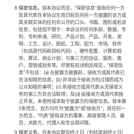
保密信息。
就本协议而言，“保密信息”是指任何一方
及其代表在本协议生效日前后向另一方披露的该方或
其关联实体的任何非公开的口头、书面、图形或机读
信息，包括但不限于：本协议的任何条款、数据、专
利、专利申请、研究、产品计划、产品、开发、发
明、工艺、设计、图纸、工程、配方、市场、软件
（包括源代码和目标代码）、硬件配置、计算机程
序、算法、商业计划、与第三方的协议、服务、客
户、营销或财务等。尽管有前述相反规定，“保密信
息”不包括：(a) 在披露方披露前，接收方或其代表已
合法知晓的信息；(b) 并非由于接收方的过错而成为
公众知晓的事项；(c) 系接收方或其代表从无保密义
务的第三方处合法取得；及(d) 由接收方或其代表独
立开发，未使用或求助于披露方的保密信息。就本第
3条而言，双方均可为“披露方”或“接收方”；就任何一
方而言，“代表”是指该方的董事、高级管理人员、雇
员、关联方、代理人和专业顾问等。
保密义务。
在本协议期及终止日（包括提前终止日）