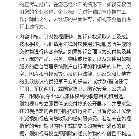
的宣传与推广，在您已经公开的情形下，如视有权使
用您的企业名称、企业标识等进行辅助宣传推广工
作；除此之外，未经您的书面许可，如视不会擅自进
行上述行为。
内容审核。针对如视服务，如视有权采取人工及/或
技术手段，根据适用法律对您使用如视服务所生成的
交付物进行内容审核。如果如视合理认为交付物及其
所呈现的产品、服务、物体或场景，以及您使用如视
服务的后台管理系统账户自行添加和编辑的卡片、文
字、图片和音视频等违反适用法律、违反您和其他方
的生效协议或侵犯第三方的权益，或涉及/指向任何
军用、军民两用、或国家防卫、国家安全、公共监
控、限制/剥夺个体或集体权利的敏感目的和用途，
则如视有权立即暂停该交付物的公开展示，并要求您
在如视指定的合理期限内进行补正，且暂停公开展示
不减损如视应向您收取的任何服务费。若您未在如视
指定的合理期限内补正或提交令如视合理满意的证
据，则如视有权立即删除前述交付物的存储且不构成