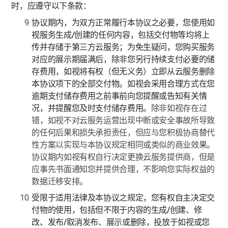
时，应遵守以下条款：
协议期内，为双方正常履行本协议之必要，您使用如
视服务生成/创建的任何内容，包括交付物等均将上
传并存储于第三方云服务；为免生疑问，您购买服务
对应的展示期届满后，除非您另行持续支付必要的储
存费用，如视将有权（但无义务）立即从云服务删除
本协议项下的全部交付物。如视会采用合理方式在您
逾期支付储存费用之前事前向您提醒或告知有关情
况，并提醒您及时支付储存费用。
除非如视存在过
错，如视不对云服务运营出现中断或安全事故所导致
的任何后果和损失承担责任，但应与您积极协商替代
性方案以实现与本协议规定相同或类似的商业效果。
协议期内如视有权自行决定更换云服务提供商，但是
应事先书面通知您并提供合理，不影响您实际权益的
数据迁移安排。
受限于适用法律及本协议之规定，您有权自主决定交
付物的使用，包括但不限于内容的生成/创建、修
改、发布/取消发布、展示或删除，投放于如视或您