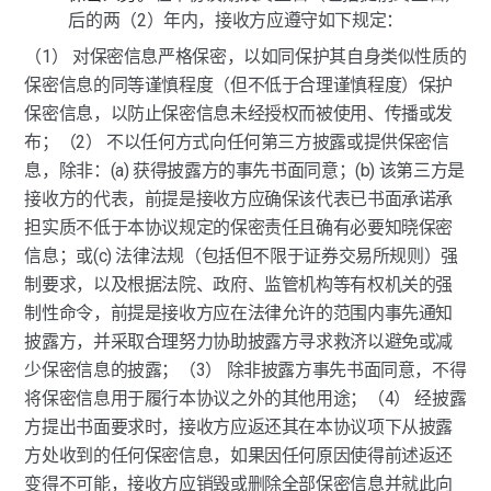
后的两（2）年内，接收方应遵守如下规定：
（1） 对保密信息严格保密，以如同保护其自身类似性质的
保密信息的同等谨慎程度（但不低于合理谨慎程度）保护
保密信息，以防止保密信息未经授权而被使用、传播或发
布；（2） 不以任何方式向任何第三方披露或提供保密信
息，除非：(a) 获得披露方的事先书面同意；(b) 该第三方是
接收方的代表，前提是接收方应确保该代表已书面承诺承
担实质不低于本协议规定的保密责任且确有必要知晓保密
信息；或(c) 法律法规（包括但不限于证券交易所规则）强
制要求，以及根据法院、政府、监管机构等有权机关的强
制性命令，前提是接收方应在法律允许的范围内事先通知
披露方，并采取合理努力协助披露方寻求救济以避免或减
少保密信息的披露；（3） 除非披露方事先书面同意，不得
将保密信息用于履行本协议之外的其他用途；（4） 经披露
方提出书面要求时，接收方应返还其在本协议项下从披露
方处收到的任何保密信息，如果因任何原因使得前述返还
变得不可能，接收方应销毁或删除全部保密信息并就此向