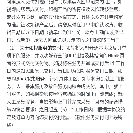
向承运人交付如视产品时（以承运人回单记录为准），如
视即向您完成交付，如视产品的所有权及风险转移至您；
或c) 双方协商一致的其他运输方式，具体以双方订单约定
为准。签收如视产品后，请您及时在订单中确认收货，收
货日期以以下日期（孰早）为准：A） 您点击“确认收货”当
日；或者B） 承运人回单记录显示签收之日起第5日当日
（2） 
关于如视服务的交付
：如视将为您开通本协议及订单
项下的服务，并以功能齐全的URL链接及其指向的Html5页
面的形式交付交付物。如视将在服务开通或交付后1个工作
日内通知您服务已交付，当日即为如视服务交付日期。如
您购买
VR采集服务
，针对具体工区，如视将分别就上门服
务、人工采集服务及软件服务向您完成交付。其中，就上
门服务，如视摄影师按照与您确认的时间上门即完成；就
人工采集服务，自摄影师上门并完成采集（且您的配合措
施均符合要求）之日起五（5）个工作日内，根据本协议约
定及订单内容向您交付交付物。（软件服务交付同上段所
述）