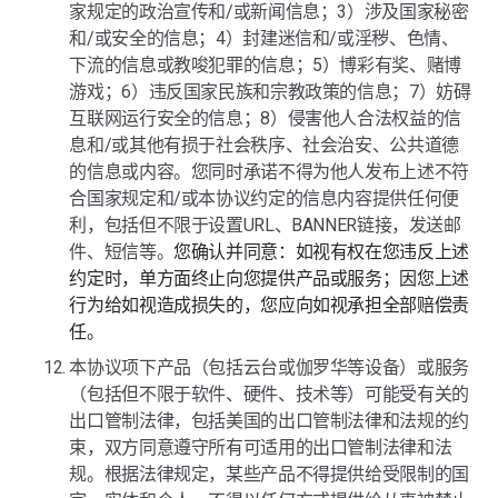
家规定的政治宣传和/或新闻信息；3）涉及国家秘密
和/或安全的信息；4）封建迷信和/或淫秽、色情、
下流的信息或教唆犯罪的信息；5）博彩有奖、赌博
游戏；6）违反国家民族和宗教政策的信息；7）妨碍
互联网运行安全的信息；8）侵害他人合法权益的信
息和/或其他有损于社会秩序、社会治安、公共道德
的信息或内容。您同时承诺不得为他人发布上述不符
合国家规定和/或本协议约定的信息内容提供任何便
利，包括但不限于设置URL、BANNER链接，发送邮
件、短信等。
您确认并同意：如视有权在您违反上述
约定时，单方面终止向您提供产品或服务；因您上述
行为给如视造成损失的，您应向如视承担全部赔偿责
任。
本协议项下产品（包括云台或伽罗华等设备）或服务
（包括但不限于软件、硬件、技术等）可能受有关的
出口管制法律，包括美国的出口管制法律和法规的约
束，双方同意遵守所有可适用的出口管制法律和法
规。根据法律规定，某些产品不得提供给受限制的国