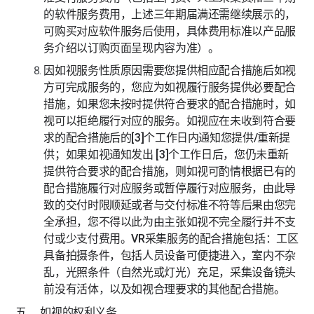
的软件服务费用，上述三年期届满还需继续展示的，
可购买对应软件服务后使用，具体费用标准以产品服
务介绍以订购页面呈现内容为准）。
因如视服务性质原因需要您提供相应配合措施后如视
方可完成服务的，您应为如视履行服务提供必要配合
措施，如果您未按时提供符合要求的配合措施时，如
视可以拒绝履行对应的服务。如视应在未收到符合要
求的配合措施后的[3]个工作日内通知您提供/重新提
供；如果如视通知发出 [3]个工作日后，您仍未重新
提供符合要求的配合措施，则如视可酌情根据已有的
配合措施履行对应服务或暂停履行对应服务，由此导
致的交付时限顺延或者与交付标准不符等后果由您完
全承担，您不得以此为由主张如视不完全履行并不支
付或少支付费用。VR采集服务的配合措施包括：工区
具备拍摄条件，包括人员设备可便捷进入，室内不杂
乱，光照条件（自然光或灯光）充足，采集设备镜头
前没有活体，以及如视合理要求的其他配合措施。
五、 如视的权利义务