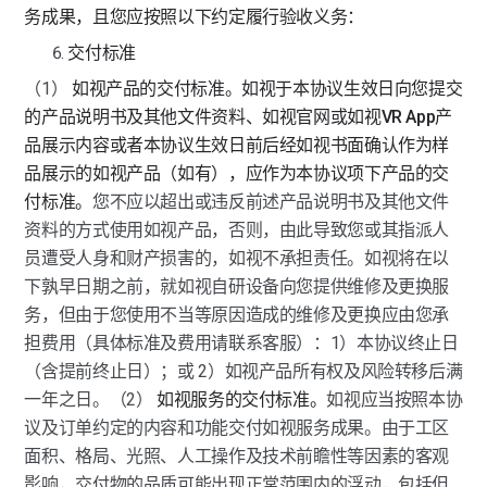
务成果，且您应按照以下约定履行验收义务：
交付标准
（1） 
如视产品的交付标准。如视于本协议生效日向您提交
的产品说明书及其他文件资料、如视官网或如视VR App产
品展示内容或者本协议生效日前后经如视书面确认作为样
品展示的如视产品（如有），应作为本协议项下产品的交
付标准。
您不应以超出或违反前述产品说明书及其他文件
资料的方式使用如视产品，否则，由此导致您或其指派人
员遭受人身和财产损害的，如视不承担责任。如视将在以
下孰早日期之前，就如视自研设备向您提供维修及更换服
务，但由于您使用不当等原因造成的维修及更换应由您承
担费用（具体标准及费用请联系客服）：1）本协议终止日
（含提前终止日）；或 2）如视产品所有权及风险转移后满
一年之日。（2） 
如视服务的交付标准。
如视应当按照本协
议及订单约定的内容和功能交付如视服务成果。由于工区
面积、格局、光照、人工操作及技术前瞻性等因素的客观
影响，交付物的品质可能出现正常范围内的浮动，包括但