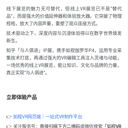
线下展览的魅力无可替代，但线上VR展览已不是“替代
品”，而是强大的价值延伸器和体验放大器。它突破了物理
桎梏，放大了内容声量，重塑了观众连接方式。
技术驱动之下，深度内容与沉浸体验得以在数字世界焕发
新生。
知乎「与人俱进」IP展，携手如视伽罗华P4，运用专业采
集技术打底，再通过强大的VR编辑工具注入灵魂与动能，
一场优秀的线上VR展览，能让知识、文化与品牌的力量，
真正实现“与人俱进”。
立即体验产品
👉 
如视VR网页端｜一站式VR制作平台
👉 关注服务号：
直接扫描下方二维码
或微信搜索
「如视VR