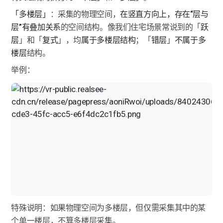
多楼层展示（全景相机）
「多楼层」
：采集的物理空间，
在竖直方向上，存在“层与
层”有叠加关系
的空间结构。像我们住宅场景常说到的「
跃
全景相机常见问题
层
」和「
复式
」，均
属于多楼层结构
；「
错层
」
不属于多
如视VR app适配的全景相机有哪些？
楼层
结构。
举例：
如何安装全景相机？
设备连接失败如何解决？
如何合理规划采集路径？
全景相机点位拼接失败如何解决？
如何进行手动拼接操作？
采集时出现“采集失败，设备断开连接”如何操作？
全景相机固件升级如何操作？
特殊说明：如果物理空间为多楼层，但仅需采集其中的某
个单一楼层，不算多楼层采集。