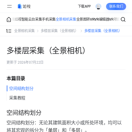
下载APP
联系我们
庞加莱采集
如视智能云台采集
手机采集
全景相机采集
全景图转VR
VR编辑器
VR项目管理
V
全景相机采集介绍
全景相机采集
多楼层采集（全景相机）
多楼层采集（全景相机）
采集准备（全景相机）
多楼层采集（全景相机）
安装与连接（全景相机）
更新于 2026年07月22日
采集设置（全景相机）
倒计时采集
本篇目录
常规采集（全景相机）
空间结构划分
采集模式
多楼层采集（全景相机）
采集教程
曝光功能
多楼层采集（全景相机）
空间结构划分
空间自动清理
空间结构划分：无论其建筑面积大小或所处环境，均可以
楼层管理（全景相机）
将其宏观的拆分为「
单层
」和「
多层
」。