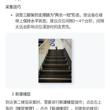
采集技巧
调整
三脚架的支撑腿为“两长一短”形态
，使设备在楼
梯上
保持水平状态
；建议点位间隔3～4个台阶，间隔
太远会影响点位漫游时的连贯性。
新建楼层
到达第二楼层采集时，需要进行
新建楼层
操作；点击左上
角的【
楼层管理
】，点击【
新增楼层
】，创建新的楼层；