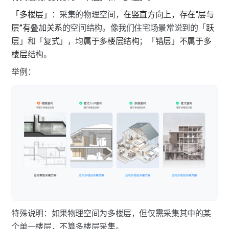
多楼层展示（全景相机）
「多楼层」
：采集的物理空间，
在竖直方向上，存在“层与
层”有叠加关系
的空间结构。像我们住宅场景常说到的「
跃
全景相机常见问题
层
」和「
复式
」，均
属于多楼层结构
；「
错层
」
不属于多
如视VR app适配的全景相机有哪些？
楼层
结构。
举例：
如何安装全景相机？
设备连接失败如何解决？
如何合理规划采集路径？
全景相机点位拼接失败如何解决？
如何进行手动拼接操作？
采集时出现“采集失败，设备断开连接”如何操作？
全景相机固件升级如何操作？
特殊说明：如果物理空间为多楼层，但仅需采集其中的某
个单一楼层，不算多楼层采集。