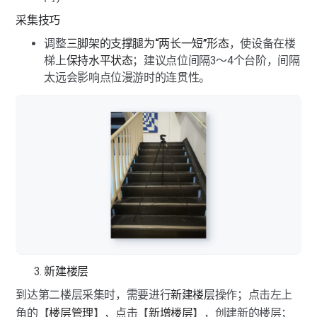
采集技巧
调整
三脚架的支撑腿为“两长一短”形态
，使设备在楼
梯上
保持水平状态
；建议点位间隔3～4个台阶，间隔
太远会影响点位漫游时的连贯性。
新建楼层
到达第二楼层采集时，需要进行
新建楼层
操作；点击左上
角的【
楼层管理
】，点击【
新增楼层
】，创建新的楼层；