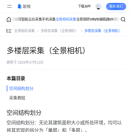
下载APP
联系我们
庞加莱采集
如视智能云台采集
手机采集
全景相机采集
全景图转VR
VR编辑器
VR项目管理
V
全景相机采集介绍
全景相机采集
多楼层采集（全景相机）
多楼层采集（全景相机）
采集准备（全景相机）
多楼层采集（全景相机）
安装与连接（全景相机）
更新于 2026年07月22日
采集设置（全景相机）
倒计时采集
本篇目录
常规采集（全景相机）
空间结构划分
采集模式
多楼层采集（全景相机）
采集教程
曝光功能
多楼层采集（全景相机）
空间结构划分
空间自动清理
空间结构划分：无论其建筑面积大小或所处环境，均可以
楼层管理（全景相机）
将其宏观的拆分为「
单层
」和「
多层
」。