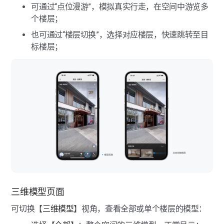
可通过“点位漫游”，模拟真实行走，在空间中游览多
多楼层展示（全景相机）
个楼层；
也可通过“楼层切换”，选择对应楼层，快速跳转至目
全景相机常见问题
标楼层；
如视VR app适配的全景相机有哪些？
如何安装全景相机？
设备连接失败如何解决？
如何合理规划采集路径？
全景相机点位拼接失败如何解决？
如何进行手动拼接操作？
采集时出现“采集失败，设备断开连接”如何操作？
三维模型页面
全景相机固件升级如何操作？
可切换【
三维模型
】视角，查看全部或单个楼层的模型：