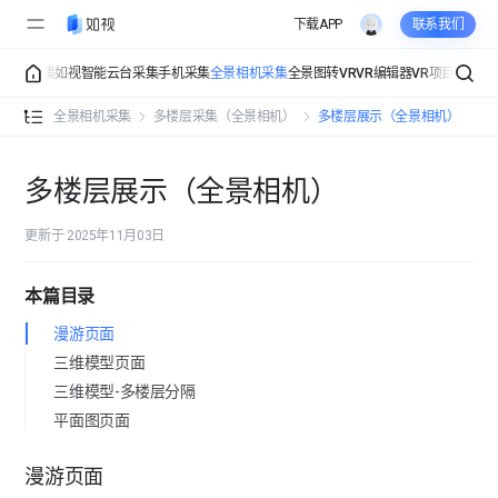
下载APP
联系我们
庞加莱采集
如视智能云台采集
手机采集
全景相机采集
全景图转VR
VR编辑器
VR项目管理
V
全景相机采集介绍
全景相机采集
多楼层采集（全景相机）
多楼层展示（全景相机）
采集准备（全景相机）
多楼层展示（全景相机）
安装与连接（全景相机）
更新于 2025年11月03日
采集设置（全景相机）
倒计时采集
本篇目录
常规采集（全景相机）
采集模式
漫游页面
三维模型页面
多楼层采集（全景相机）
曝光功能
三维模型-多楼层分隔
多楼层采集（全景相机）
平面图页面
空间自动清理
楼层管理（全景相机）
漫游页面