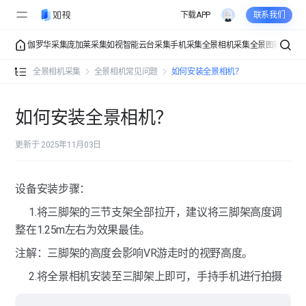
下载APP
联系我们
伽罗华采集
庞加莱采集
如视智能云台采集
手机采集
全景相机采集
全景图转VR
VR
全景相机采集介绍
全景相机采集
全景相机常见问题
如何安装全景相机？
全景相机常规采集
准备工作
如何安装全景相机？
全景相机多楼层空间采集
采集教程
更新于 2025年11月03日
全景相机功能全解
设备安装步骤：
全景相机常见问题
1.将三脚架的三节支架全部拉开，建议将三脚架高度调
如视VR app适配的全景相机有哪些？
整在1.25m左右为效果最佳。
注解：三脚架的高度会影响VR游走时的视野高度。
如何安装全景相机？
2.将全景相机安装至三脚架上即可，手持手机进行拍摄
设备连接失败如何解决？