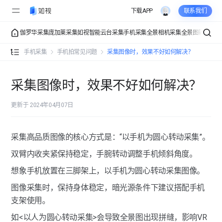
下载APP
联系我们
伽罗华采集
庞加莱采集
如视智能云台采集
手机采集
全景相机采集
全景图转VR
VR
手机采集介绍
手机采集
手机拍常见问题
采集图像时，效果不好如何解决？
手机拍常规采集
准备工作
采集图像时，效果不好如何解决？
手机拍进阶采集
采集教程
获得更好的采集效果
更新于 2024年04月07日
手机拍功能全解
多楼层空间
采集高品质图像的核心方式是：“以手机为圆心转动采集”。
手机拍常见问题
双臂内收夹紧保持稳定，手腕转动调整手机倾斜角度。
手机采集支持哪些手机型号？
想象手机放置在三脚架上，以手机为圆心转动采集图像。
采集图像时，效果不好如何解决？
图像采集时，保持身体稳定，暗光源条件下建议搭配手机
支架使用。
手机拍点位拼接失败如何解决？
如<以人为圆心转动采集>会导致全景图出现拼缝，影响VR