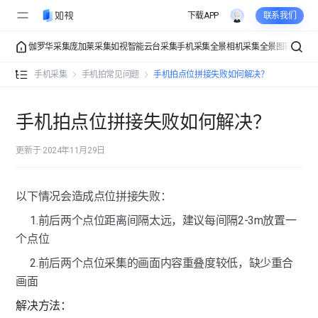
下载APP
联系我们
伽罗华采集
庞加莱采集
如视智能云台采集
手机采集
全景相机采集
全景图转VR
VR
手机采集介绍
手机采集
手机拍常见问题
手机拍点位拼接失败如何解决？
手机拍常规采集
准备工作
手机拍点位拼接失败如何解决？
手机拍进阶采集
采集教程
获得更好的采集效果
更新于 2024年11月29日
手机拍功能全解
多楼层空间
以下情况会造成点位拼接失败：
手机拍常见问题
1.前后两个点位距离间隔太远，建议每间隔2-3m放置一
手机采集支持哪些手机型号？
个点位
2.前后两个点位采集的画面内容重叠度较低，缺少重合
采集图像时，效果不好如何解决？
画面
手机拍点位拼接失败如何解决？
解决方法：