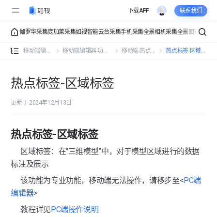
下载APP
联系我们
伽罗华采集
庞加莱采集
如视智能云台采集
手机采集
全景相机采集
全景图转VR
VR
移动端编辑器-功能总览
移动端编辑器-功能总览
移动端编辑器
移动端编辑器-功能操作
移动端-热点标签
热点标签-区域标签
移动端编辑器-功能操作
热点标签-区域标签
移动端-详情信息
详情信息-名称
更新于 2024年12月13日
移动端-界面展示
详情信息-介绍
界面展示-初始视角
移动端-热点标签
热点标签-区域标签
详情信息-地址
界面展示-空间皮肤
热点标签-文字标签
区域标签：在“三维模型”中，对于模型区域进行的数据
详情信息-朝向
界面展示-点位样式
标注及展示
热点标签-图片标签
该功能为专业功能，移动端无法操作，请移步至<
PC端
详情信息-联系信息
界面展示-入场动画
热点标签-视频标签
编辑器
>
界面展示-背景音乐
教程详见
PC端操作说明
热点标签-标尺