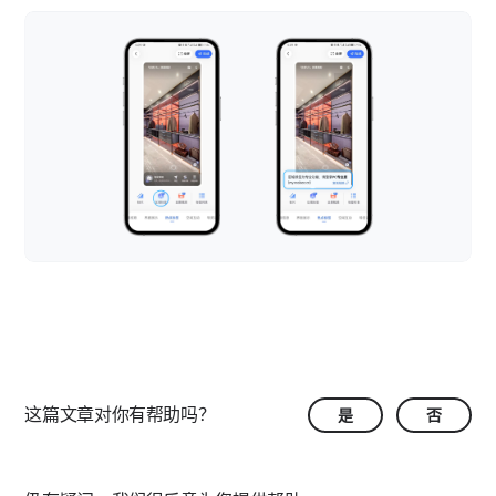
热点标签-区域标签
热点标签-全景视频
热点标签-标签列表
移动端-空间互动
空间互动-留言
移动端-导览讲解
导览讲解-导览
移动端-图像美化
导览讲解-讲解
图像美化-马赛克
移动端-模型标注
图像美化-图像滤镜
模型标注-平面图
移动端-空间快照
这篇文章对你有帮助吗？
是
否
模型标注-模型修剪