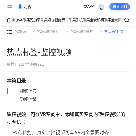
下载APP
联系我们
伽罗华采集
庞加莱采集
如视智能云台采集
手机采集
全景相机采集
全景图转VR
VR
PC端编辑器-功能总览
PC端编辑器
PC端编辑器-功能操作
PC端编辑器-热点标签
热点标签-监控视频
PC端编辑器-功能操作
热点标签-监控视频
PC端编辑器-详细信息
详细信息-空间信息
更新于 2024年04月22日
PC端编辑器-界面展示
详细信息-联系信息
界面展示-入场设置
PC端编辑器-热点标签
本篇目录
详细信息-公司信息
界面展示-初始视角
视频信号
热点标签-文字标签
功能体验
界面展示-界面设置
热点标签-图片标签
监控视频：可在VR空间中，添加真实空间内“监控视频”的
界面展示-点位样式
热点标签-视频标签
视频信号
界面展示-页面组件
核心优势，真实监控视频可与VR内全景图对齐
热点标签-音频标签