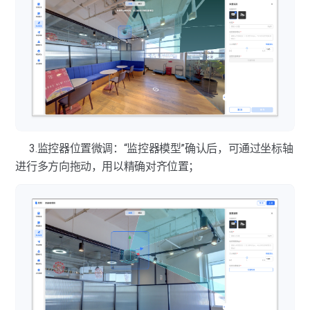
热点标签-全景视频
热点标签-标尺
热点标签-空间MR
热点标签-监控视频
热点标签-标签设置
3.监控器位置微调：“监控器模型”确认后，可通过坐标轴
进行多方向拖动，用以精确对齐位置；
PC端编辑器-导览讲解
导览讲解-导览
PC端编辑器-图像美化
导览讲解-路线
图像美化-马赛克
PC端编辑器-模型标注
导览讲解-模型态内容管理
图像美化-图像滤镜
模型标注-平面图
PC端编辑器-点位管理
导览讲解-讲解
图像美化-图像替换
模型标注-模型修剪及补面
点位管理-点位隐藏
PC端编辑器-空间快照