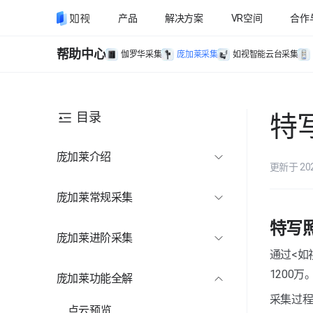
产品
解决方案
VR空间
合作
帮助中心
伽罗华采集
庞加莱采集
如视智能云台采集
目录
特
庞加莱介绍
更新于 20
庞加莱介绍
庞加莱常规采集
准备工作
特写
准备工作
庞加莱进阶采集
采集教程
通过<如
功能工具
采集教程
添加特写照片
1200万
庞加莱功能全解
复杂空间
采集过程
添加控制点
多楼层采集
点云预览