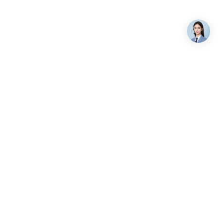
关注我们
7-9658
:00-19:00（北京时间）
alsee.com
海淀区上地六街弘源首著大厦
微信公众号