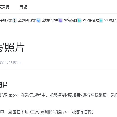
与支持
商城
手机采集
全景相机采集
全景图转VR
VR编辑器
VR项目管理
VR附加
写照片
25年04月01日
照片
视VR app>，在采集过程中，能够控制<庞加莱>进行图像采集，
。
中，点击右下角<工具-添加特写照片>，可进行拍摄；