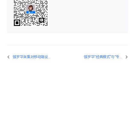
VR项目漫游时，点位不连通或有阻挡如何解决？
伽罗华采集手动拼接功能的使用
伽罗华采集对移动端设备的要求有哪些？
伽罗华“经典模式”与“专业模式”的区别是什么？