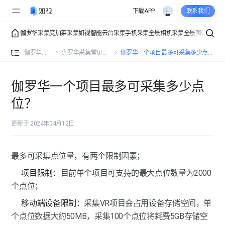
下载APP
联系我们
伽罗华采集
庞加莱采集
如视智能云台采集
手机采集
全景相机采集
全景图转VR
VR
伽罗华介绍
伽罗华介绍
伽罗华采集
伽罗华采集常见问题
伽罗华一个项目最多可采集多少点位？
伽罗华常规采集
采集操作演示
伽罗华一个项目最多可采集多少点
伽罗华进阶采集
位？
准备工作
路径规划
伽罗华功能全解
采集教程
更新于 2024年04月12日
功能工具
伽罗华采集功能全解
伽罗华采集常见问题
复杂空间
最多可采集点位量，有两个限制因素；
多楼层空间
伽罗华采集对移动端设备的要求有哪些？
项目限制：
目前单个项目可支持的最大点位数量为2000
相似空间
个点位；
伽罗华一个项目最多可采集多少点位？
移动端设备限制：
采集VR项目会占用设备存储空间，单
伽罗华“经典模式”与“专业模式”的区别是什么？
个点位数据大约50MB，采集100个点位将耗费5GB存储空