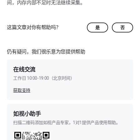
间，内存内部不足时无法继续采集。
伽罗华采集的模型效果怎样提升？
伽罗华自动拼接失败如何解决？
这篇文章对你有帮助吗？
是
否
伽罗华怎么采集较大的空间？
伽罗华如何采集“室内+室外”联通的空间？
仍有疑问，我们很乐意为您提供帮助
伽罗华项目上传需要多长时间？
在线交流
伽罗华项目上传失败如何解决？
工作日 10:00-19:00（北京时间）
伽罗华项目处理需要多长时间？
获取支持
伽罗华项目处理失败如何解决？
伽罗华项目如何修改采集？
如视小助手
扫描二维码添加如视产品专家，1对1提供产品使用帮助。
户型图绘制时模型歪斜如何解决？