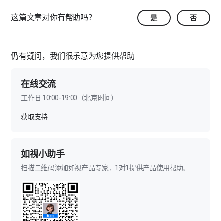
伽罗华采集的模型效果怎样提升？
这篇文章对你有帮助吗？
是
否
伽罗华自动拼接失败如何解决？
伽罗华怎么采集较大的空间？
仍有疑问，我们很乐意为您提供帮助
伽罗华如何采集“室内+室外”联通的空间？
在线交流
伽罗华项目上传需要多长时间？
工作日 10:00-19:00（北京时间）
伽罗华项目上传失败如何解决？
获取支持
伽罗华项目处理需要多长时间？
如视小助手
伽罗华项目处理失败如何解决？
扫描二维码添加如视产品专家，1对1提供产品使用帮助。
伽罗华项目如何修改采集？
户型图绘制时模型歪斜如何解决？