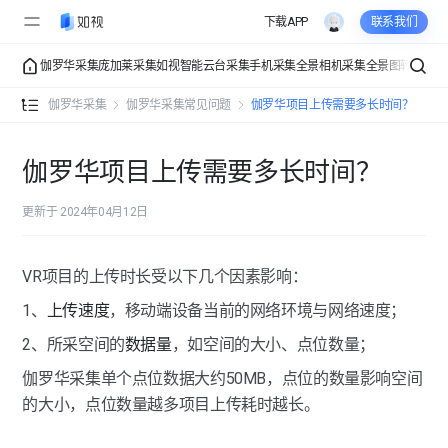
下载APP
联系我们
伽罗华采集
庞加莱采集
如视智能云台采集
手机采集
全景相机采集
全景图转VR
VR
伽罗华介绍
伽罗华介绍
伽罗华采集
伽罗华采集常见问题
伽罗华项目上传需要多长时间？
伽罗华常规采集
采集操作演示
伽罗华项目上传需要多长时间？
伽罗华进阶采集
准备工作
路径规划
更新于 2024年04月12日
伽罗华功能全解
采集教程
功能工具
伽罗华采集功能全解
VR项目的上传时长受以下几个因素影响：
伽罗华采集常见问题
复杂空间
1、
上传速度
，移动端设备当前的网络环境与网络速度；
多楼层空间
伽罗华采集对移动端设备的要求有哪些？
2、所采空间的
数据量
，如空间的大小、点位数量；
相似空间
伽罗华一个项目最多可采集多少点位？
伽罗华采集单个点位数据大约50MB，点位的数量影响空间
的大小，点位数量越多项目上传耗时越长。
伽罗华“经典模式”与“专业模式”的区别是什么？