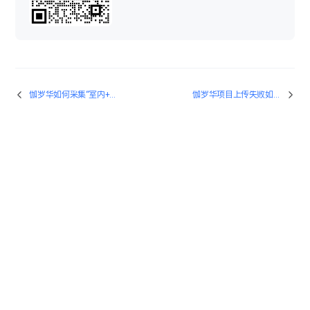
VR项目漫游时，点位不连通或有阻挡如何解决？
伽罗华采集手动拼接功能的使用
伽罗华如何采集“室内+室外”联通的空间？
伽罗华项目上传失败如何解决？