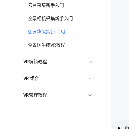
云台采集新手入门
全景相机采集新手入门
伽罗华采集新手入门
全景图生成VR教程
VR编辑教程
VR编辑入门
VR 组合
编辑器入口
「VR关联组合」功能教程
VR管理教程
「区域标签」编辑教程
「地图热区组合」功能教程
一站式制作平台总览
「跳转点位」编辑教程
「空间时间线」功能教程
「VR附加产物」下载教程
「虚拟屏幕」编辑教程