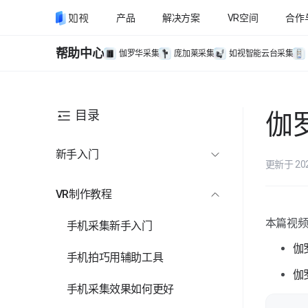
产品
解决方案
VR空间
合作
帮助中心
伽罗华采集
庞加莱采集
如视智能云台采集
目录
伽
新手入门
更新于 20
欢迎来到如视VR
VR制作教程
VR采集入门
本篇视
手机采集新手入门
VR编辑入门
伽
手机拍巧用辅助工具
伽
手机采集效果如何更好