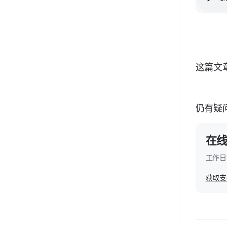
「VR项目活跃」教程
「虚拟广告牌」编辑教程
「VR项目分享」教程
「马赛克」编辑教程
「VR复制和转移」教程
「模型美化」编辑教程
这篇文
「物品标注」编辑教程
「点位管理」编辑教程
仍有疑
「全景图快照」编辑教程
在
工作日 
获取支