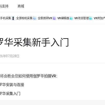
与支持
商城
手机采集
全景相机采集
全景图转VR
VR编辑器
VR项目管理
VR附加
罗华采集新手入门
26年07月28日
频将会教会您
如何使用伽罗华拍摄VR
：
罗华安装与连接
罗华采集入门