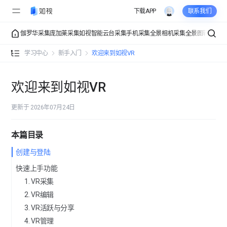
下载APP
联系我们
伽罗华采集
庞加莱采集
如视智能云台采集
手机采集
全景相机采集
全景图转VR
VR
新手入门
学习中心
新手入门
欢迎来到如视VR
欢迎来到如视VR
欢迎来到如视VR
VR采集入门
更新于 2026年07月24日
VR编辑入门
本篇目录
VR制作教程
手机采集新手入门
创建与登陆
VR编辑教程
快速上手功能
手机拍巧用辅助工具
VR编辑入门
1. VR采集
VR 组合
手机采集效果如何更好
2. VR编辑
编辑器入口
「VR关联组合」功能教程
3. VR活跃与分享
VR管理教程
云台采集新手入门
「区域标签」编辑教程
4. VR管理
「地图热区组合」功能教程
一站式制作平台总览