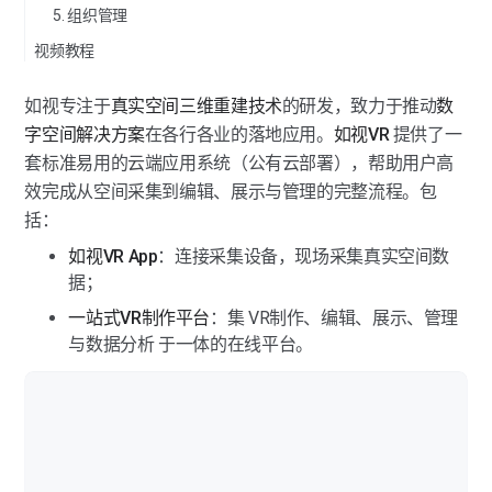
5. 组织管理
全景相机采集新手入门
「跳转点位」编辑教程
「空间时间线」功能教程
「VR附加产物」下载教程
视频教程
伽罗华采集新手入门
「虚拟屏幕」编辑教程
「VR项目活跃」教程
如视专注于
真实空间三维重建技术
的研发，致力于推动
数
全景图生成VR教程
「虚拟广告牌」编辑教程
字空间解决方案
在各行各业的落地应用。
如视VR
 提供了一
「VR项目分享」教程
套标准易用的云端应用系统（公有云部署），帮助用户高
「马赛克」编辑教程
效完成从空间采集到编辑、展示与管理的完整流程。包
「VR复制和转移」教程
括：
「模型美化」编辑教程
如视VR App
：连接采集设备，现场采集真实空间数
「物品标注」编辑教程
据；
一站式VR制作平台
：集 VR制作、编辑、展示、管理
「点位管理」编辑教程
与数据分析 于一体的在线平台。
「全景图快照」编辑教程