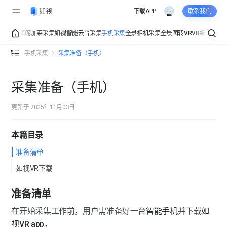
下载APP
联系我们
伽罗华采集
庞加莱采集
如视智能云台采集
手机采集
全景相机采集
全景图转VR
VR编辑器
V
手机拍介绍
手机采集
采集准备（手机）
采集准备（手机）
采集准备（手机）
采集设置（手机）
扫描模式（手机）
更新于 2025年11月03日
常规采集（手机）
楼层调整&管理（手机）
本篇目录
获得更好的效果（手机）
手动拼接（手机）
准备清单
多楼层采集（手机）
如视VR下载
打马赛克（手机）
多楼层采集（手机）
手机采集常见问题
准备清单
采集打标签（手机）
多楼层管理（手机）
手机采集支持哪些手机型号？
在开始采集工作前，用户需准备好一台
智能手机
并下载
如
视VR app。
多楼层展示（手机）