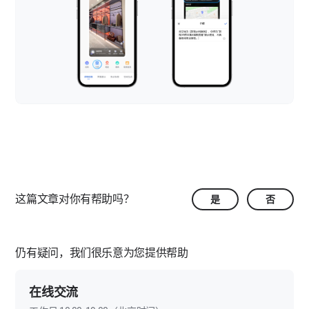
移动端-界面展示
界面展示-初始视角
移动端-热点标签
界面展示-空间皮肤
热点标签-文字标签
移动端-空间互动
界面展示-点位样式
热点标签-图片标签
空间互动-留言
移动端-导览讲解
界面展示-入场动画
热点标签-视频标签
导览讲解-导览
移动端-图像美化
界面展示-背景音乐
热点标签-标尺
导览讲解-讲解
图像美化-马赛克
移动端-模型标注
热点标签-区域标签
图像美化-图像滤镜
模型标注-平面图
移动端-空间快照
这篇文章对你有帮助吗？
是
否
热点标签-全景视频
模型标注-模型修剪
热点标签-标签列表
仍有疑问，我们很乐意为您提供帮助
在线交流