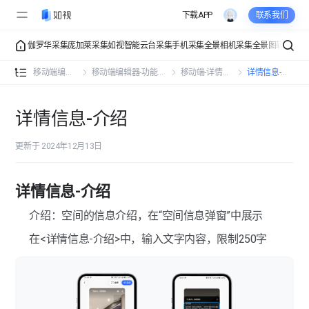
下载APP
联系我们
伽罗华采集
庞加莱采集
如视智能云台采集
手机采集
全景相机采集
全景图转VR
VR
移动端编辑器-功能总览
移动端编辑器-功能总览
移动端编辑器
移动端编辑器-功能操作
移动端-详情信息
详情信息-介绍
移动端编辑器-功能操作
详情信息-介绍
移动端-详情信息
更新于 2024年12月13日
详情信息-名称
详情信息-介绍
详情信息-介绍
详情信息-地址
介绍：空间的信息介绍，在“空间信息弹窗”中展示
在<详情信息-介绍>中，输入文字内容，限制250字
详情信息-朝向
详情信息-联系信息