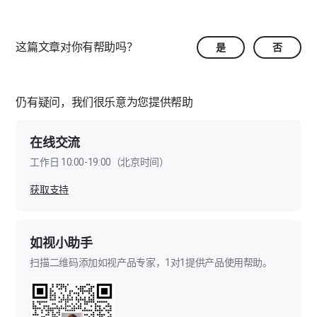
热点标签-全景视频
这篇文章对你有帮助吗？
是
否
热点标签-标尺
热点标签-空间MR
仍有疑问，我们很乐意为您提供帮助
热点标签-监控视频
在线交流
热点标签-标签设置
工作日 10:00-19:00（北京时间）
PC端编辑器-导览讲解
获取支持
导览讲解-导览
PC端编辑器-图像美化
导览讲解-路线
图像美化-马赛克
如视小助手
PC端编辑器-模型标注
扫描二维码添加如视产品专家，1对1提供产品使用帮助。
导览讲解-模型态内容管理
图像美化-图像滤镜
模型标注-平面图
PC端编辑器-点位管理
导览讲解-讲解
图像美化-图像替换
模型标注-模型修剪及补面
点位管理-点位隐藏
PC端编辑器-空间快照