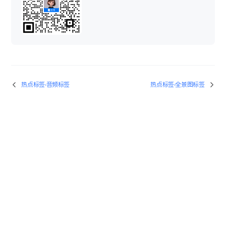
图像美化-去除设备
模型标注-物体标注
空间快照-空间快照
分享操作
图像美化-图像融合
VR项目重跑
热点标签-音频标签
热点标签-全景图标签