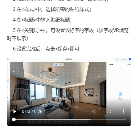
界面展示-背景音乐
3.在<样式>中，选择所需的贴纸样式；
热点标签-贴纸标签
4.在<标题>中输入贴纸标题；
热点标签-全景图标签
5.在<关键词>中，可设置该标签的字段（该字段VR浏览
时不展示）
热点标签-链接标签
6.设置完成后，点击<保存>即可
热点标签-跳转点位
热点标签-跳转VR
热点标签-虚拟屏幕
热点标签-虚拟广告牌
热点标签-商品标签
热点标签-标签列表
热点标签-区域标签