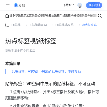
下载APP
联系我们
伽罗华采集
庞加莱采集
如视智能云台采集
手机采集
全景相机采集
全景图转VR
VR
PC端编辑器-功能总览
PC端编辑器
PC端编辑器-功能操作
PC端编辑器-热点标签
热点标签-贴纸标签
PC端编辑器-功能操作
热点标签-贴纸标签
PC端编辑器-详细信息
详细信息-空间信息
更新于 2024年04月22日
PC端编辑器-界面展示
详细信息-联系信息
界面展示-入场设置
PC端编辑器-热点标签
本篇目录
详细信息-公司信息
界面展示-初始视角
贴纸标签：VR空间中展示的贴纸标签，不可互动
热点标签-文字标签
界面展示-界面设置
贴纸标签：VR空间中展示的贴纸标签，不可互动
热点标签-图片标签
界面展示-点位样式
1.点击<贴纸标签>，弹出<标签指针及放大镜>，指针可
热点标签-视频标签
跟随鼠标移动；
界面展示-页面组件
热点标签-音频标签
2.找到合适位置后，点击“鼠标左键”确认位置；