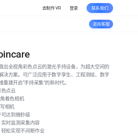
去制作 VR
登录
联系我们
咨询客服
incare
直出全视⻆彩⾊点云的激光⼿持设备，为超⼤空间的
解决⽅案。可⼴泛应⽤于数字孪⽣、⼯程测绘、数字
维重建开启“⼿持采集”的新时代。
彩色点云
素⼴⻆着⾊相机
特写相机
步可达到微秒级
，实时监测采集内容
拔，轻松实现不间断作业