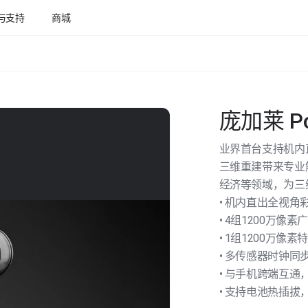
与支持
商城
庞加莱 Po
业界⾸台⽀持机内
三维重建带来专业
经济等领域，为三
• 机内直出全视角
• 4组1200万像
• 1组1200万像素
• 多传感器时钟同
• 与⼿机跨端互通
• ⽀持电池热插