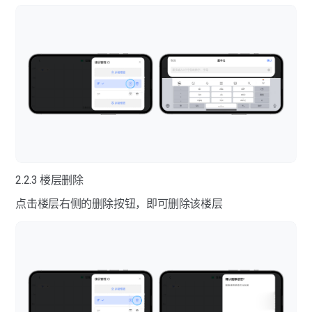
2.2.3 楼层删除
点击楼层右侧的删除按钮，即可删除该楼层