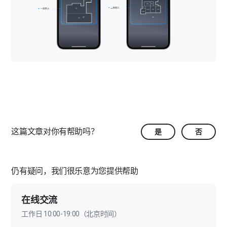
这篇文章对你有帮助吗？
是
否
仍有疑问，我们很乐意为您提供帮助
在线交流
工作日 10:00-19:00（北京时间）