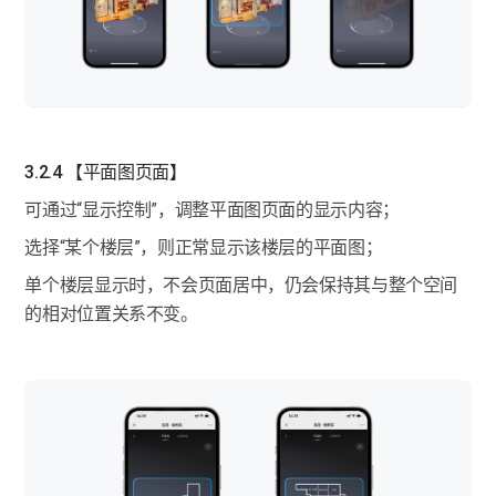
3.2.4 【平面图页面】
可通过“显示控制”，调整平面图页面的显示内容；
选择“某个楼层”，则正常显示该楼层的平面图；
单个楼层显示时，不会页面居中，仍会保持其与整个空间
的相对位置关系不变。