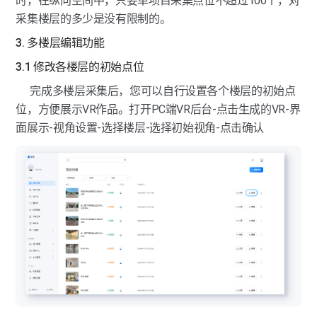
时，在纵向空间中，只要单项目采集点位不超过100个，对
采集楼层的多少是没有限制的。
3. 多楼层编辑功能
3.1 修改各楼层的初始点位
完成多楼层采集后，您可以自行设置各个楼层的初始点
位，方便展示VR作品。打开PC端VR后台-点击生成的VR-界
面展示-视角设置-选择楼层-选择初始视角-点击确认