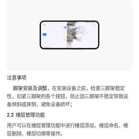
注意事项
脚架安装及调整
，在安装设备之前，检查三脚架稳定
性，扣紧三脚架的各个按钮，防止因三脚架不稳定导致设
备倾斜或摔倒，避免设备损坏；
2.2  楼层管理功能
用户可以在楼层管理功能中进行楼层添加、楼层命名、楼
层删除、楼层切换等操作。