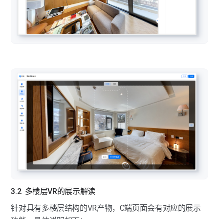
3.2  多楼层VR的展示解读
针对具有多楼层结构的VR产物，C端页面会有对应的展示