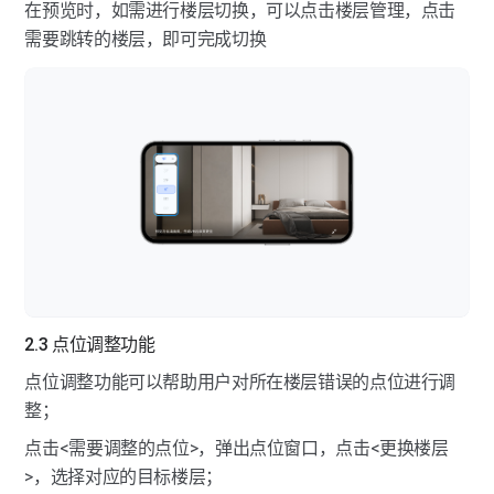
在预览时，如需进行楼层切换，可以点击楼层管理，点击
需要跳转的楼层，即可完成切换
2.3 点位调整功能
点位调整功能可以帮助用户对所在楼层错误的点位进行调
整；
点击<需要调整的点位>，弹出点位窗口，点击<更换楼层
>，选择对应的目标楼层；