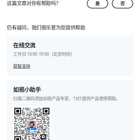
采集图像时，点位底部出现不正常的黑色圆圈，如何操作？
这篇文章对你有帮助吗？
是
否
采集图像时，画面出现均匀的黑斑，如何操作？
仍有疑问，我们很乐意为您提供帮助
在线交流
工作日 10:00-19:00（北京时间）
获取支持
如视小助手
扫描二维码添加如视产品专家，1对1提供产品使用帮助。