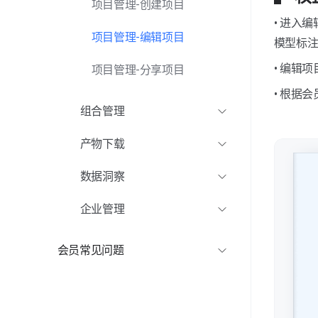
项目管理-创建项目
替换品牌LOGO
热点标签配置
• 进入
项目管理-编辑项目
模型标
专业VR培训服务
空间互动功能
• 编辑
项目管理-分享项目
企业专属服务支持团队
导览讲解配置
• 根据
组合管理
小程序对接服务
美化图像功能
组合管理-新建组合
产物下载
1对1VR同屏带看
模型标注功能
组合管理-组合编辑
产物下载-全景图
数据洞察
组合管理-组合分享
产物下载-结构图
数据洞察-昨日关键数据
企业管理
产物下载-关键点截图
数据洞察-客户分析
企业管理-组织管理
会员常见问题
产物下载-模型
数据洞察-空间分析
企业管理-费用中心
会员常见问题
产物下载-六视图
企业管理-企业管理