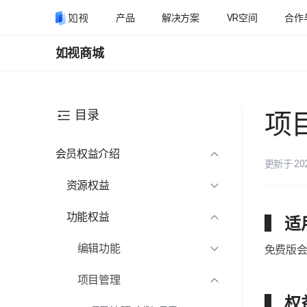
产品
解决方案
VR空间
合作
如视商城
目录
项
会员权益介绍
更新于 20
资源权益
多账号数量
功能权益
▍ 
无限量拍摄
编辑功能
免费版
产物下载
详情信息配置
项目管理
全年活跃VR
界面展示配置
▍ 权