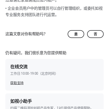
过邀请记录邀请成员加入租户。
小程序对接服务
美化图像功能
产物下载-关键点截图
数据洞察-客户分析
企业管理-组织管理
• 企业会员用户中的管理员可以自行管理组织，或委托如视
1对1VR同屏带看
模型标注功能
产物下载-模型
数据洞察-空间分析
专业服务支持团队进行代运营。
企业管理-费用中心
产物下载-六视图
企业管理-企业管理
这篇文章对你有帮助吗？
是
否
产物下载-空间视频
会员常见问题
会员常见问题
仍有疑问，我们很乐意为您提供帮助
在线交流
工作日 10:00-19:00（北京时间）
获取支持
如视小助手
扫描二维码添加如视产品专家，1对1提供产品使用帮助。