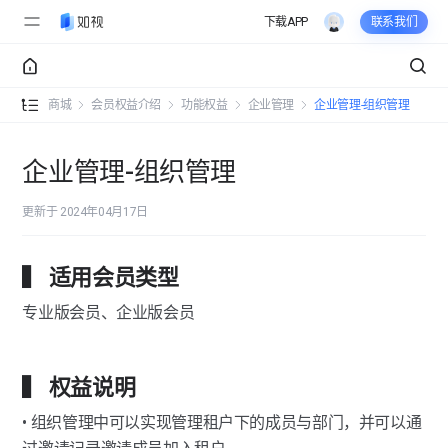
下载APP
联系我们
会员权益介绍
商城
会员权益介绍
功能权益
企业管理
企业管理-组织管理
资源权益
多账号数量
企业管理-组织管理
功能权益
无限量拍摄
更新于 2024年04月17日
编辑功能
产物下载
详情信息配置
项目管理
▍ 适用会员类型
全年活跃VR
界面展示配置
项目管理-创建项目
组合管理
专业版会员、企业版会员
替换品牌LOGO
热点标签配置
项目管理-编辑项目
组合管理-新建组合
产物下载
专业VR培训服务
空间互动功能
项目管理-分享项目
组合管理-组合编辑
产物下载-全景图
▍ 权益说明
数据洞察
企业专属服务支持团队
导览讲解配置
组合管理-组合分享
产物下载-结构图
数据洞察-昨日关键数据
• 组织管理中可以实现管理租户下的成员与部门，并可以通
企业管理