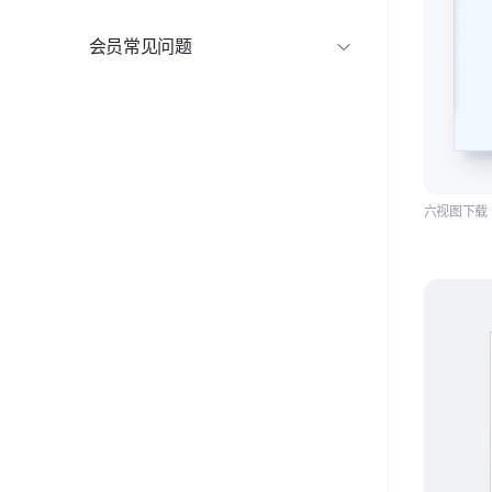
数据洞察-客户分析
企业管理-组织管理
会员常见问题
数据洞察-空间分析
企业管理-费用中心
会员常见问题
企业管理-企业管理
六视图下载