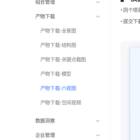
组合管理
替换品牌LOGO
热点标签配置
项目管理-编辑项目
组合管理-新建组合
• 同个
产物下载
• 提交
专业VR培训服务
空间互动功能
项目管理-分享项目
组合管理-组合编辑
产物下载-全景图
企业专属服务支持团队
导览讲解配置
组合管理-组合分享
产物下载-结构图
小程序对接服务
美化图像功能
产物下载-关键点截图
1对1VR同屏带看
模型标注功能
产物下载-模型
产物下载-六视图
产物下载-空间视频
数据洞察
数据洞察-昨日关键数据
企业管理