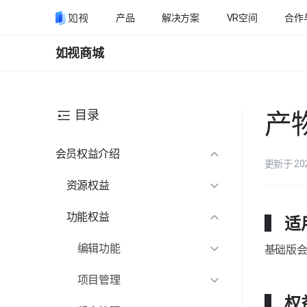
产品
解决方案
VR空间
合作
如视商城
目录
产
会员权益介绍
更新于 20
资源权益
多账号数量
功能权益
▍ 
无限量拍摄
编辑功能
基础版
产物下载
详情信息配置
项目管理
全年活跃VR
界面展示配置
项目管理-创建项目
▍ 权