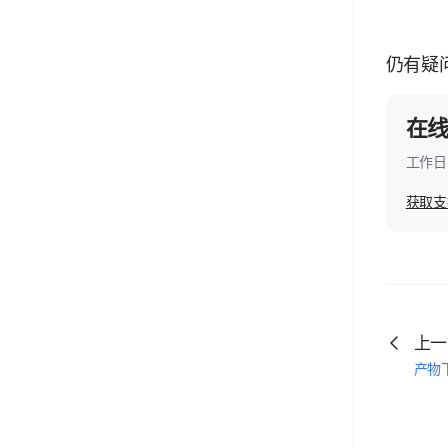
仍有疑
在
工作日 
获取支
上一
产物