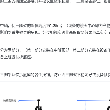
架的三条支持腿全部展开并拉长至极限长度；（三脚架各部位，包
）
开中轴，使三脚架的整体高度为
1.25m
；（设备的镜头中心即为产物
会影响到采集效果的呈现。经过如视实践此高度取景效果与真实空
座
座分为两部分，（第一部分安装在中轴顶部，第二部分安装在设备
设备上旋紧快拆底座。
项
紧三脚架及快拆底座的各个按钮，防止因三脚架不稳定导致设备倾