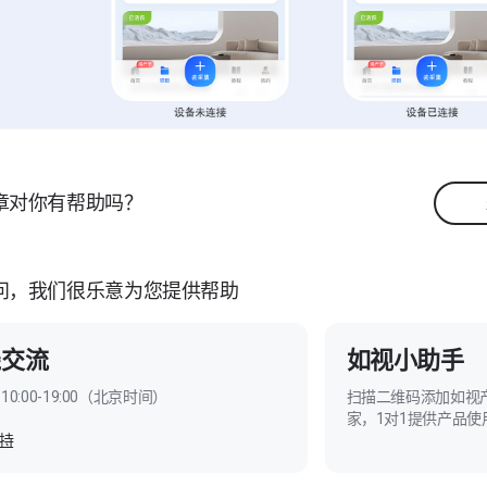
章对你有帮助吗？
问，我们很乐意为您提供帮助
线交流
如视小助手
10:00-19:00（北京时间）
扫描二维码添加如视
家，1对1提供产品使
持