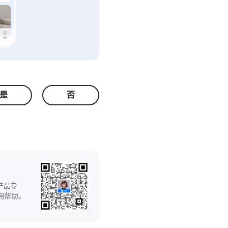
是
否
产品专
用帮助。