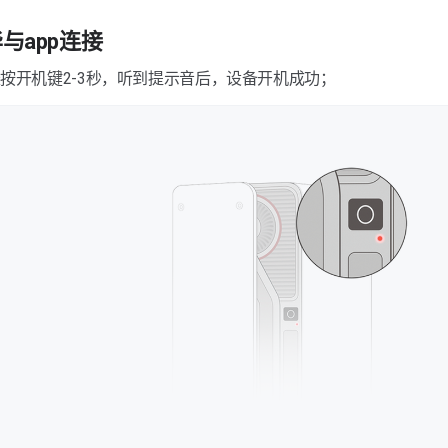
与app连接
按开机键2-3秒，听到提示音后，设备开机成功；