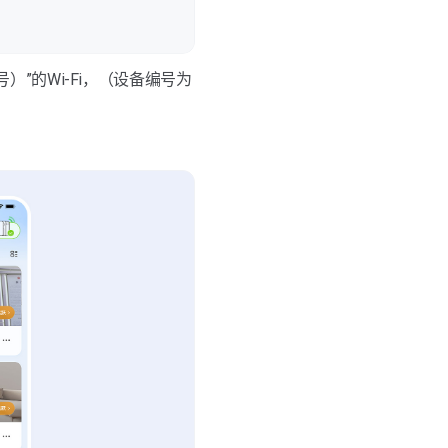
备编号）”的Wi-Fi，（设备编号为