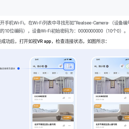
开手机Wi-Fi，在Wi-Fi列表中寻找形如“Realsee-Camera-（设
10位编码），设备Wi-Fi初始密码为：0000000000（10个0）。
i连接成功后，打开如视VR app，检查连接状态，如图所示：