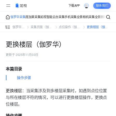
下载APP
联系我们
伽罗华采集
庞加莱采集
如视智能云台采集
手机采集
全景相机采集
全景图转VR
VR
伽罗华采集介绍
伽罗华采集
采集页面（伽罗华）
点位操作（伽罗华）
更换楼层（伽罗华）
用前准备（伽罗华）
更换楼层（伽罗华）
设备安装与连接（伽罗华）
更新于 2025年11月03日
采集页面（伽罗华）
本篇目录
采集设置（伽罗华）
点云密度设置（伽罗华）
操作步骤
工具箱（伽罗华）
WIFI设置（伽罗华）
特征标注（伽罗华）
更换楼层：
当采集涉及到多楼层采集时，如遇到点位位置
点位操作（伽罗华）
与所在楼层不符的情况，可以进行更换楼层操作，更换点
采集模式（伽罗华）
朝向设置（伽罗华）
位楼层。
更换楼层（伽罗华）
摆点检测（伽罗华）
楼层调整（伽罗华）
操作步骤