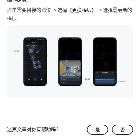
手动拼接（伽罗华）
图像画质质量（伽罗华）
导入备份数据（伽罗华）
点击需要拼接的点位 -> 选择【
更换楼层】 
-> 选择需更新的
马赛克（伽罗华）
楼层
标签（伽罗华）
常规采集（伽罗华）
多楼层采集（伽罗华）
多楼层采集（伽罗华）
相似空间采集（伽罗华）
楼层管理（伽罗华）
常见问题（伽罗华）
楼层展示（伽罗华）
伽罗华采集对移动端设备的要求有哪些？
伽罗华一个项目最多可采集多少点位？
伽罗华“经典模式”与“专业模式”的区别是什么？
这篇文章对你有帮助吗？
是
否