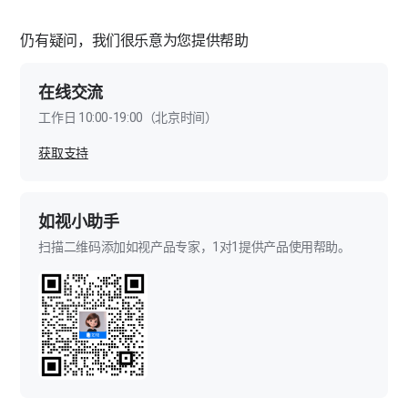
伽罗华采集的模型效果怎样提升？
仍有疑问，我们很乐意为您提供帮助
伽罗华自动拼接失败如何解决？
伽罗华怎么采集较大的空间？
在线交流
工作日 10:00-19:00（北京时间）
伽罗华如何采集“室内+室外”联通的空间？
获取支持
伽罗华项目上传需要多长时间？
伽罗华项目上传失败如何解决？
如视小助手
扫描二维码添加如视产品专家，1对1提供产品使用帮助。
伽罗华项目处理需要多长时间？
伽罗华项目处理失败如何解决？
伽罗华项目如何修改采集？
户型图绘制时模型歪斜如何解决？