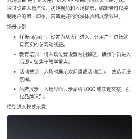
入场设置
 用于定义用户进入 VR 项目时的默认
呈现方式
。
通过设置入场点位、初始视角和入场提示，编辑者可以控
制用户的第一印象，营造更好的沉浸体验和展示效果。
热点标签
热点标签-标签总览
场景示例
导览讲解
样板间/展厅：设置为从大门进入，让用户一进场就
热点标签-文字标签
导览讲解-导览
有真实的参观动线感。
图像美化
热点标签-图片标签
导览讲解-路线
教育培训：将入场位置设置为讲解区，确保学员进入
图像美化-马赛克
后即可聚焦于教学重点。
模型标注
热点标签-视频标签
导览讲解-讲解
图像美化-图像滤镜
模型标注-模型美化
活动营销：入场时展示欢迎语或活动提示，营造沉浸
点位管理
氛围。
热点标签-音频标签
图像美化-图像替换
模型标注-物体标注
点位管理-点位联通与隐藏
品牌展示：入场界面显示品牌 LOGO 或欢迎文案，强
热点标签-全景图标签
空间快照
化品牌识别。
图像美化-去除设备
空间快照
模型进入模式示意：
热点标签-链接标签
空间互动
空间互动
热点标签-跳转点位
点位调整
点位调整-PC端
热点标签-跳转VR