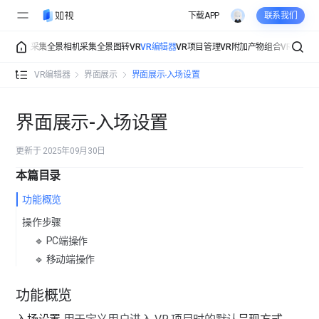
下载APP
联系我们
采集
手机采集
全景相机采集
全景图转VR
VR编辑器
VR项目管理
VR附加产物
组合VR
组织管
VR编辑器 功能总览
VR编辑器
界面展示
界面展示-入场设置
详细信息
详细信息-空间信息
界面展示-入场设置
界面展示
详细信息-联系信息
更新于 2025年09月30日
界面展示-视角设置
详细信息-公司信息
本篇目录
界面展示-界面设置
功能概览
操作步骤
界面展示-点位样式
🔹 PC端操作
界面展示-入场设置
🔹 移动端操作
界面展示-页面组件
功能概览
界面展示-背景音乐