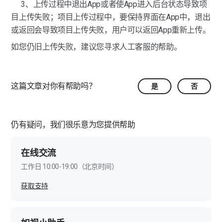
3、上传过程中退出App或者使App进入后台状态导致项
图像画质质量（伽罗华）
导入备份数据（伽罗华）
马赛克（伽罗华）
伽罗华采集对移动端设备的要求有哪些？
目上传失败；项目上传过程中，要保持界面在App中，退出
标签（伽罗华）
或返回会导致项目上传失败，用户可以返回App重新上传。
伽罗华一个项目最多可采集多少点位？
如您仍旧上传失败，建议您寻求人工客服的帮助。
伽罗华“经典模式”与“专业模式”的区别是什么？
伽罗华采集的模型效果怎样提升？
这篇文章对你有帮助吗？
是
否
伽罗华自动拼接失败如何解决？
伽罗华怎么采集较大的空间？
仍有疑问，我们很乐意为您提供帮助
伽罗华如何采集“室内+室外”联通的空间？
在线交流
伽罗华项目上传需要多长时间？
工作日 10:00-19:00（北京时间）
获取支持
伽罗华项目上传失败如何解决？
伽罗华项目处理需要多长时间？