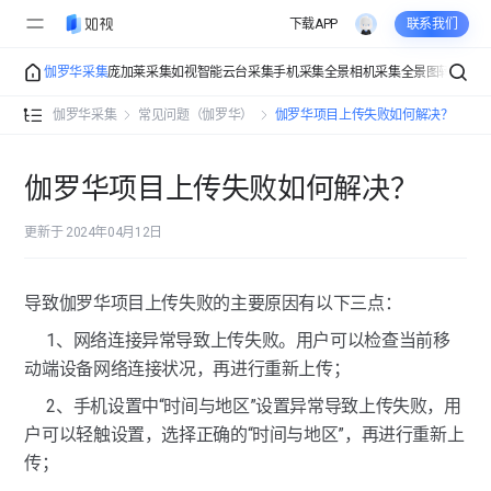
下载APP
联系我们
伽罗华采集
庞加莱采集
如视智能云台采集
手机采集
全景相机采集
全景图转VR
VR
伽罗华采集介绍
伽罗华采集
常见问题（伽罗华）
伽罗华项目上传失败如何解决？
用前准备（伽罗华）
伽罗华项目上传失败如何解决？
设备安装与连接（伽罗华）
更新于 2024年04月12日
采集页面（伽罗华）
采集设置（伽罗华）
导致伽罗华项目上传失败的主要原因有以下三点：
常规采集（伽罗华）
点云密度设置（伽罗华）
工具箱（伽罗华）
1、网络连接异常导致上传失败。用户可以检查当前移
WIFI设置（伽罗华）
特征标注（伽罗华）
多楼层采集（伽罗华）
动端设备网络连接状况，再进行重新上传；
点位操作（伽罗华）
多楼层采集（伽罗华）
采集模式（伽罗华）
朝向设置（伽罗华）
更换楼层（伽罗华）
2、手机设置中“时间与地区”设置异常导致上传失败，用
相似空间采集（伽罗华）
户可以轻触设置，选择正确的“时间与地区”，再进行重新上
楼层管理（伽罗华）
摆点检测（伽罗华）
楼层调整（伽罗华）
手动拼接（伽罗华）
传；
常见问题（伽罗华）
楼层展示（伽罗华）