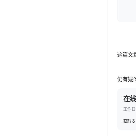
伽罗华项目上传失败如何解决？
伽罗华项目处理需要多长时间？
伽罗华项目处理失败如何解决？
伽罗华项目如何修改采集？
这篇文
户型图绘制时模型歪斜如何解决？
VR项目漫游时，点位不连通或有阻挡如何解决？
仍有疑
伽罗华采集手动拼接功能的使用
在
工作日 
获取支