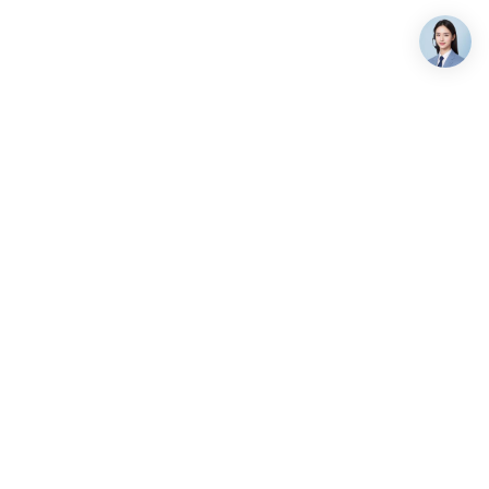
关注我们
7-9658
:00-19:00（北京时间）
alsee.com
海淀区上地六街弘源首著大厦
微信公众号