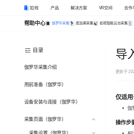
产品
解决方案
VR空间
合作
帮助中心
伽罗华采集
庞加莱采集
如视智能云台采集
目录
导
伽罗华采集介绍
更新于 20
用前准备（伽罗华）
仅适用于
设备安装与连接（伽罗华）
伽
采集页面（伽罗华）
操作步
采集设置（伽罗华）
A