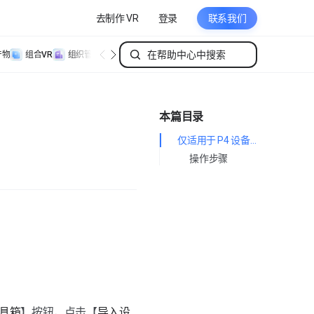
去制作 VR
登录
联系我们
产物
组合VR
组织管理
个人管理
本篇目录
仅适用于 P4 设备）
操作步骤
具箱
】按钮，点击【
导入设