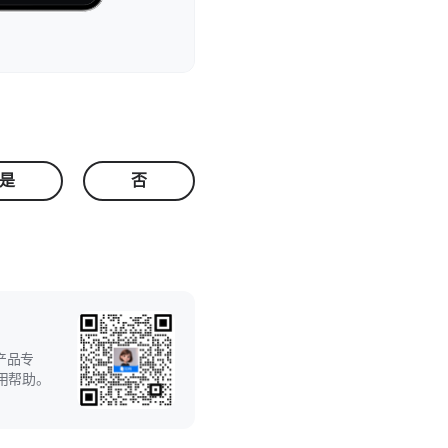
是
否
产品专
用帮助。