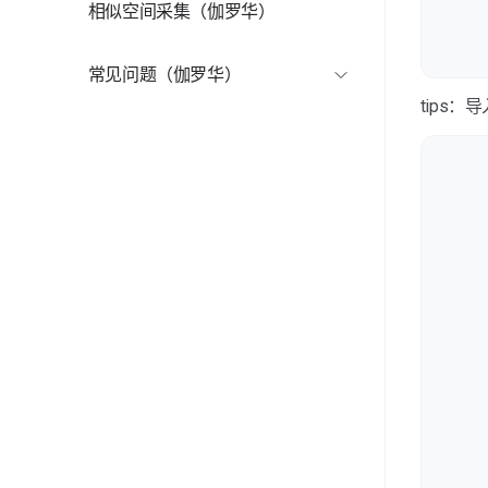
标签（伽罗华）
相似空间采集（伽罗华）
楼层管理（伽罗华）
常见问题（伽罗华）
楼层展示（伽罗华）
伽罗华采集对移动端设备的要求有哪些？
tips
伽罗华一个项目最多可采集多少点位？
伽罗华“经典模式”与“专业模式”的区别是什么？
伽罗华采集的模型效果怎样提升？
伽罗华自动拼接失败如何解决？
伽罗华怎么采集较大的空间？
伽罗华如何采集“室内+室外”联通的空间？
伽罗华项目上传需要多长时间？