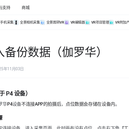
与支持
商城
手机采集
全景相机采集
全景图转VR
VR编辑器
VR项目管理
VR附加
入备份数据（伽罗华）
25年11月03日
 P4 设备）
罗华
P4
设备
不连接APP的拍摄后
，
点位数据会存储在设备内
。
骤
PP连接设备，进入采集页面，此时画布没有点位，点击右下角【
工