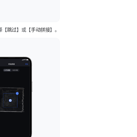
择【
跳过
】或【
手动拼接
】。