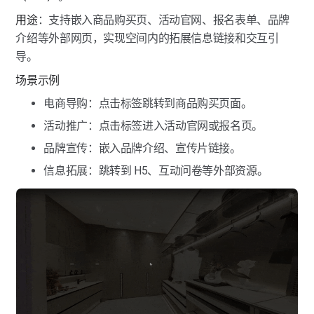
热点标签-音频标签
用途
：支持嵌入商品购买页、活动官网、报名表单、品牌
热点标签-全景图标签
介绍等外部网页，实现空间内的拓展信息链接和交互引
导。
热点标签-链接标签
场景示例
热点标签-跳转点位
电商导购：点击标签跳转到商品购买页面。
活动推广：点击标签进入活动官网或报名页。
热点标签-跳转VR
品牌宣传：嵌入品牌介绍、宣传片链接。
热点标签-虚拟屏幕
信息拓展：跳转到 H5、互动问卷等外部资源。
热点标签-虚拟广告牌
热点标签-商品标签
热点标签-区域标签
热点标签-标尺标签