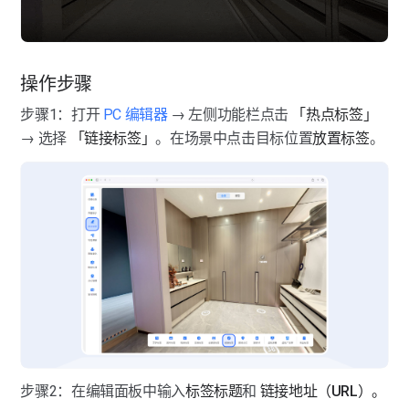
导览讲解
导览讲解-导览
图像美化
导览讲解-路线
图像美化-马赛克
操作步骤
模型标注
导览讲解-讲解
步骤1：打开 
PC 编辑器
 → 左侧功能栏点击 
「热点标签」
图像美化-图像滤镜
模型标注-模型美化
→ 选择 
「链接标签」
。在场景中点击目标位置
放置标签
。
点位管理
图像美化-图像替换
模型标注-物体标注
点位管理-点位联通与隐藏
空间快照
图像美化-去除设备
空间快照
空间互动
空间互动
点位调整
点位调整-PC端
步骤2：在编辑面板中输入
标签标题
和 
链接地址（URL）。