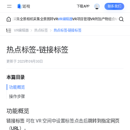
下载APP
联系我们
采集
手机采集
全景相机采集
全景图转VR
VR编辑器
VR项目管理
VR附加产物
组合VR
组织管
VR编辑器 功能总览
VR编辑器
热点标签
热点标签-链接标签
详细信息
详细信息-空间信息
热点标签-链接标签
界面展示
详细信息-联系信息
界面展示-视角设置
更新于 2025年09月30日
热点标签
详细信息-公司信息
界面展示-界面设置
本篇目录
热点标签-标签总览
界面展示-点位样式
功能概览
热点标签-文字标签
操作步骤
界面展示-入场设置
热点标签-图片标签
功能概览
界面展示-页面组件
热点标签-视频标签
链接标签
 可在 VR 空间中设置标签点击后
跳转到指定网页
界面展示-背景音乐
（URL）
。