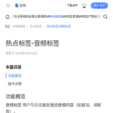
下载APP
联系我们
采集
手机采集
全景相机采集
全景图转VR
VR编辑器
VR项目管理
VR附加产物
组合VR
组织管
VR编辑器 功能总览
VR编辑器
热点标签
热点标签-音频标签
详细信息
详细信息-空间信息
热点标签-音频标签
界面展示
详细信息-联系信息
界面展示-视角设置
更新于 2025年09月30日
热点标签
详细信息-公司信息
界面展示-界面设置
本篇目录
热点标签-标签总览
界面展示-点位样式
功能概览
热点标签-文字标签
操作步骤
界面展示-入场设置
热点标签-图片标签
功能概览
界面展示-页面组件
热点标签-视频标签
音频标签
 用户可点击触发播放
音频内容
（如解说、讲解
界面展示-背景音乐
等）。