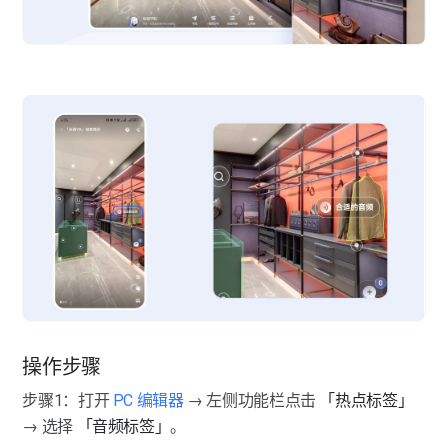
导览讲解
导览讲解-导览
图像美化
导览讲解-路线
图像美化-马赛克
模型标注
导览讲解-讲解
图像美化-图像滤镜
模型标注-模型美化
点位管理
图像美化-图像替换
模型标注-物体标注
点位管理-点位联通与隐藏
空间快照
图像美化-去除设备
空间快照
空间互动
空间互动
点位调整
点位调整-PC端
操作步骤
步骤1：打开
 PC 编辑器
→ 左侧功能栏点击 
「热点标签」
→ 选择 
「音频标签」
。