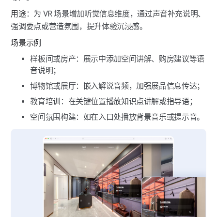
热点标签-音频标签
用途
：为 VR 场景增加听觉信息维度，通过声音补充说明、
热点标签-全景图标签
强调要点或营造氛围，提升体验沉浸感。
场景示例
热点标签-链接标签
样板间或房产：展示中添加空间讲解、购房建议等语
热点标签-跳转点位
音说明；
博物馆或展厅：嵌入解说音频，加强展品信息传达；
热点标签-跳转VR
教育培训：在关键位置播放知识点讲解或指导语；
热点标签-虚拟屏幕
空间氛围构建：如在入口处播放背景音乐或提示音。
热点标签-虚拟广告牌
热点标签-商品标签
热点标签-区域标签
热点标签-标尺标签