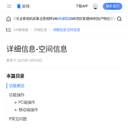
下载APP
联系我们
采集
手机采集
全景相机采集
全景图转VR
VR编辑器
VR项目管理
VR附加产物
组合VR
组织管
VR编辑器 功能总览
VR编辑器
详细信息
详细信息-空间信息
详细信息
详细信息-空间信息
详细信息-空间信息
更新于 2025年10月09日
详细信息-联系信息
详细信息-公司信息
本篇目录
功能概览
界面展示
功能操作
界面展示-视角设置
🔹 PC端操作
热点标签
🔹 移动端操作
界面展示-界面设置
热点标签-标签总览
❓常见问题
导览讲解
界面展示-点位样式
热点标签-文字标签
导览讲解-导览