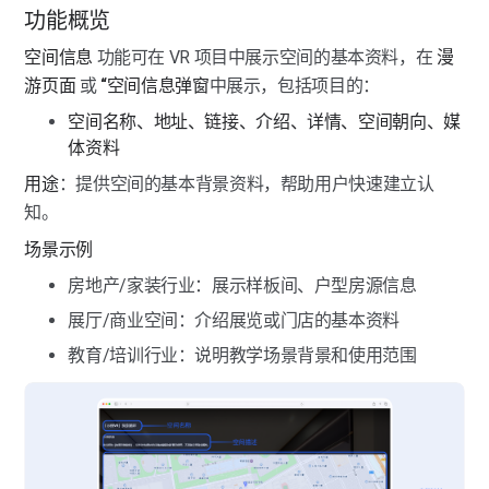
功能概览
图像美化
界面展示-入场设置
热点标签-图片标签
导览讲解-路线
图像美化-马赛克
空间信息
 功能可在 VR 项目中展示空间的基本资料，在 
漫
模型标注
界面展示-页面组件
游页面 
或
 “空间信息弹窗
中展示，包括项目的：
热点标签-视频标签
导览讲解-讲解
图像美化-图像滤镜
模型标注-模型美化
空间名称、地址、链接、介绍、详情、空间朝向、媒
界面展示-背景音乐
点位管理
热点标签-音频标签
体资料
图像美化-图像替换
模型标注-物体标注
点位管理-点位联通与隐藏
用途
：提供空间的基本背景资料，帮助用户快速建立认
热点标签-全景图标签
空间快照
图像美化-去除设备
知。
空间快照
热点标签-链接标签
空间互动
场景示例
空间互动
热点标签-跳转点位
房地产/家装行业：展示样板间、户型房源信息
点位调整
展厅/商业空间：介绍展览或门店的基本资料
点位调整-PC端
热点标签-跳转VR
教育/培训行业：说明教学场景背景和使用范围
热点标签-虚拟屏幕
热点标签-虚拟广告牌
热点标签-商品标签