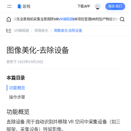
下载APP
联系我们
采集
手机采集
全景相机采集
全景图转VR
VR编辑器
VR项目管理
VR附加产物
组合VR
组织管
VR编辑器 功能总览
VR编辑器
图像美化
图像美化-去除设备
详细信息
详细信息-空间信息
图像美化-去除设备
界面展示
详细信息-联系信息
界面展示-视角设置
更新于 2025年09月30日
热点标签
详细信息-公司信息
界面展示-界面设置
热点标签-标签总览
本篇目录
导览讲解
界面展示-点位样式
功能概览
热点标签-文字标签
导览讲解-导览
图像美化
操作步骤
界面展示-入场设置
热点标签-图片标签
导览讲解-路线
图像美化-马赛克
功能概览
界面展示-页面组件
热点标签-视频标签
导览讲解-讲解
去除设备
 用于
自动识别
并
移除
 VR 空间中
采集设备
（如三
图像美化-图像滤镜
界面展示-背景音乐
热点标签-音频标签
脚架、采集设备）残留影像。