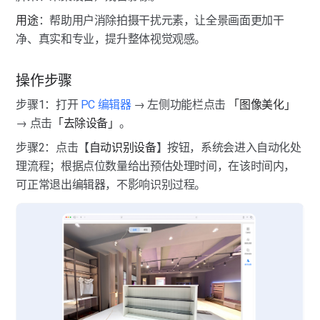
图像美化-图像替换
用途
：帮助用户消除拍摄干扰元素，让全景画面更加干
热点标签-全景图标签
净、真实和专业，提升整体视觉观感。
图像美化-去除设备
热点标签-链接标签
操作步骤
模型标注
热点标签-跳转点位
模型标注-模型美化
步骤1：打开
 PC 编辑器
 → 左侧功能栏点击 
「图像美化」
热点标签-跳转VR
点位管理
→ 点击
「去除设备」
。
模型标注-物体标注
点位管理-点位联通与隐藏
热点标签-虚拟屏幕
步骤2：点击【
自动识别设备
】按钮，系统会进入自动化处
空间快照
理流程；根据点位数量给出预估处理时间，在该时间内，
空间快照
热点标签-虚拟广告牌
可正常退出编辑器，不影响识别过程。
空间互动
热点标签-商品标签
空间互动
点位调整
热点标签-区域标签
点位调整-PC端
热点标签-标尺标签